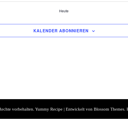
Heute
KALENDER ABONNIEREN
 Rechte vorbehalten.
Yummy Recipe | Entwickelt von
Blossom Themes
. 