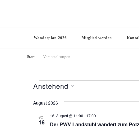
PWV Ortsgruppe Landstuhl e
Seite der Pfälzerwaldverein-Ortsgruppe Landstuhl e.V.
Wanderplan 2026
Mitglied werden
Konta
Start
Veranstaltungen
Anstehend
Veranstaltungen
Datum
August 2026
wählen.
16. August @ 11:00
-
17:00
SO.
16
Der PWV Landstuhl wandert zum Pot