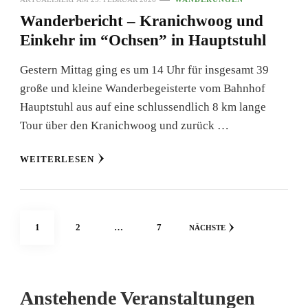
Wanderbericht – Kranichwoog und
Einkehr im “Ochsen” in Hauptstuhl
Gestern Mittag ging es um 14 Uhr für insgesamt 39
große und kleine Wanderbegeisterte vom Bahnhof
Hauptstuhl aus auf eine schlussendlich 8 km lange
Tour über den Kranichwoog und zurück …
WEITERLESEN
Seitennummerierung
SEITE
SEITE
SEITE
1
2
…
7
NÄCHSTE
der
Beiträge
Anstehende Veranstaltungen