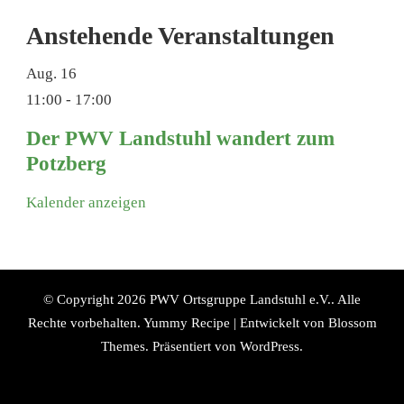
Anstehende Veranstaltungen
Aug.
16
11:00
-
17:00
Der PWV Landstuhl wandert zum
Potzberg
Kalender anzeigen
© Copyright 2026
PWV Ortsgruppe Landstuhl e.V.
. Alle
Rechte vorbehalten.
Yummy Recipe | Entwickelt von
Blossom
Themes
. Präsentiert von
WordPress
.