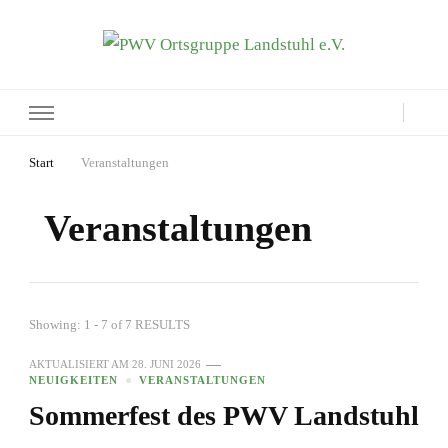
PWV Ortsgruppe Landstuhl e.V.
Seite der Pfälzerwaldverein-Ortsgruppe Landstuhl e.V.
Start
Veranstaltungen
Veranstaltungen
Showing: 1 - 7 of 7 RESULTS
AKTUALISIERT AM
28. JUNI 2026
NEUIGKEITEN
VERANSTALTUNGEN
Sommerfest des PWV Landstuhl