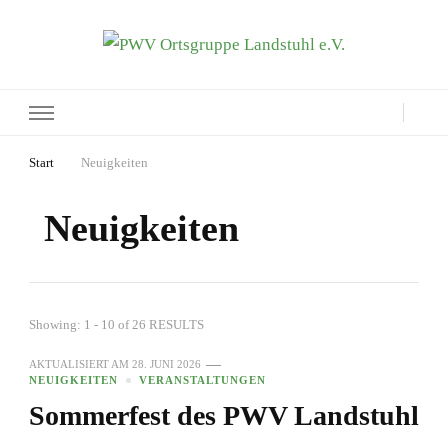
PWV Ortsgruppe Landstuhl e.V.
Seite der Pfälzerwaldverein-Ortsgruppe Landstuhl e.V.
Start
Neuigkeiten
Neuigkeiten
Showing: 1 - 10 of 26 RESULTS
AKTUALISIERT AM
28. JUNI 2026
NEUIGKEITEN
VERANSTALTUNGEN
Sommerfest des PWV Landstuhl