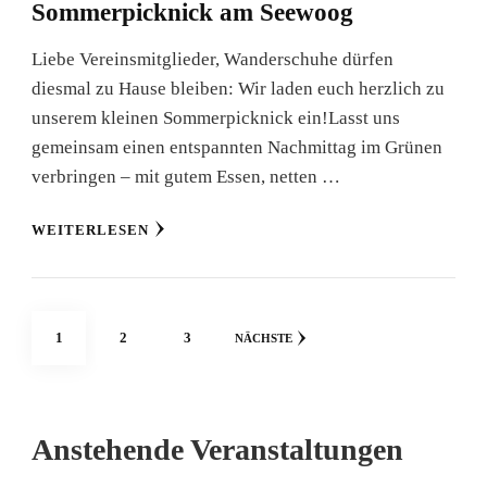
Sommerpicknick am Seewoog
Liebe Vereinsmitglieder, Wanderschuhe dürfen
diesmal zu Hause bleiben: Wir laden euch herzlich zu
unserem kleinen Sommerpicknick ein!Lasst uns
gemeinsam einen entspannten Nachmittag im Grünen
verbringen – mit gutem Essen, netten …
WEITERLESEN
Seitennummerierung
SEITE
SEITE
SEITE
1
2
3
NÄCHSTE
der
Beiträge
Anstehende Veranstaltungen