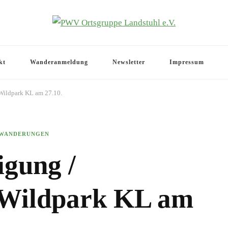
.V.
kt
Wanderanmeldung
Newsletter
Impressum
Wildpark KL am 27.10.
WANDERUNGEN
gung /
 Wildpark KL am