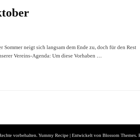
ktober
er Sommer neigt sich langsam dem Ende zu, doch für den Rest
 unserer Vereins-Agenda: Um diese Vorhaben …
 Rechte vorbehalten.
Yummy Recipe | Entwickelt von
Blossom Themes
. 