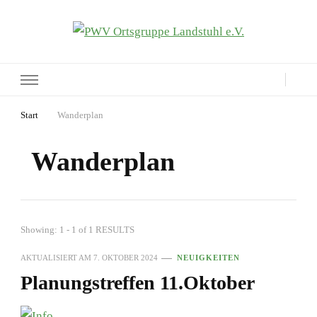
PWV Ortsgruppe Landstuhl e.V.
Seite der Pfälzerwaldverein-Ortsgruppe Landstuhl e.V.
Start
Wanderplan
Wanderplan
Showing: 1 - 1 of 1 RESULTS
AKTUALISIERT AM
7. OKTOBER 2024
NEUIGKEITEN
Planungstreffen 11.Oktober