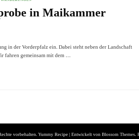
probe in Maikammer
ng in der Vorderpfalz ein. Dabei steht neben der Landschaft
Wir fahren gemeinsam mit dem …
 Rechte vorbehalten.
Yummy Recipe | Entwickelt von
Blossom Themes
. 