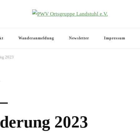
.V.
kt
Wanderanmeldung
Newsletter
Impressum
ung 2023
N
–
derung 2023