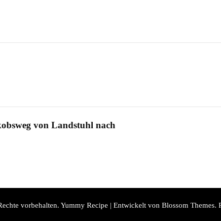
kobsweg von Landstuhl nach
 Rechte vorbehalten.
Yummy Recipe | Entwickelt von
Blossom Themes
. 