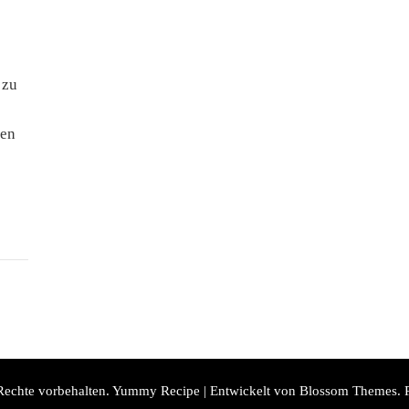
 zu
nen
 Rechte vorbehalten.
Yummy Recipe | Entwickelt von
Blossom Themes
. 